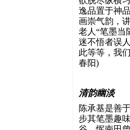
欲脱尽纵横
逸品置于神品
画崇气韵，
老人“笔墨当
迷不悟者误
此等等，我们
春阳)
清韵幽淡
陈承基是善
步其笔墨趣
谷、恽南田曾