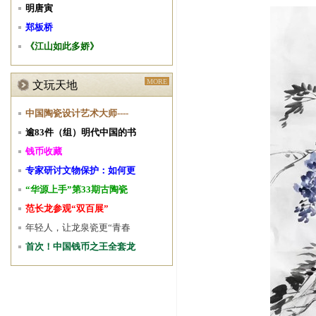
明唐寅
郑板桥
《江山如此多娇》
MORE
文玩天地
中国陶瓷设计艺术大师----
逾83件（组）明代中国的书
钱币收藏
专家研讨文物保护：如何更
“华源上手”第33期古陶瓷
范长龙参观“双百展”
年轻人，让龙泉瓷更“青春
首次！中国钱币之王全套龙