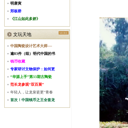
明唐寅
郑板桥
《江山如此多娇》
MORE
文玩天地
中国陶瓷设计艺术大师----
逾83件（组）明代中国的书
钱币收藏
专家研讨文物保护：如何更
“华源上手”第33期古陶瓷
范长龙参观“双百展”
年轻人，让龙泉瓷更“青春
首次！中国钱币之王全套龙