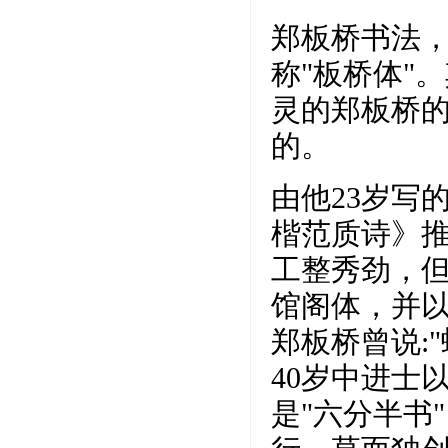
郑板桥书法，
称"板桥体"
灵的郑板桥
的。
由他23岁写
楷范质诗》
工整秀劲，但
馆阁体，并
郑板桥曾说:
40岁中进士
是"六分半书