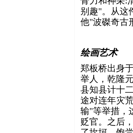
骨力和神采:
别趣"。从这
他"波磔奇古
绘画艺术
郑板桥出身
举人，乾隆
县知县计十二
途对连年灾荒
输"等举措，
贬官。之后
了坎坷，饱