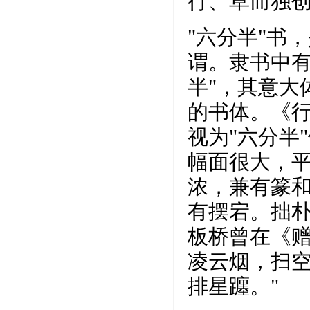
行、草而独创
"六分半"书
谓。隶书中有
半"，其意大
的书体。《行
视为"六分半
幅面很大，平
浓，兼有篆和
有摆宕。拙
板桥曾在《赠
凌云烟，扫
排星躔。"