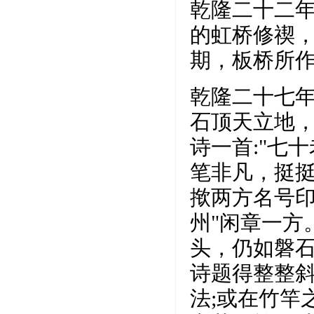
乾隆二十二年
的虹桥修禊
期，板桥所
乾隆二十七年
石顶天立地
诗一首:"七
笔非凡，挺挺
揿两方名号印
州"闲章一方
头，仍如磐
诗题得整整
法;或在竹竿