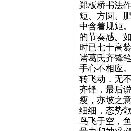
郑板桥书法
短、方圆、肥
中含着规矩
的节奏感。
时已七十高
诸葛氏齐锋
手心不相应
转飞动，无
齐锋，最后说
瘦，亦坡之意
细细，态势
鸟飞于空，