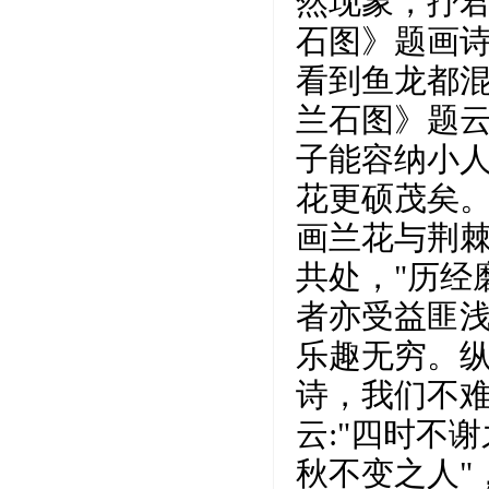
然现象，抒
石图》题画诗
看到鱼龙都混
兰石图》题云
子能容纳小
花更硕茂矣。
画兰花与荆
共处，"历经
者亦受益匪
乐趣无穷。
诗，我们不
云:"四时不
秋不变之人"