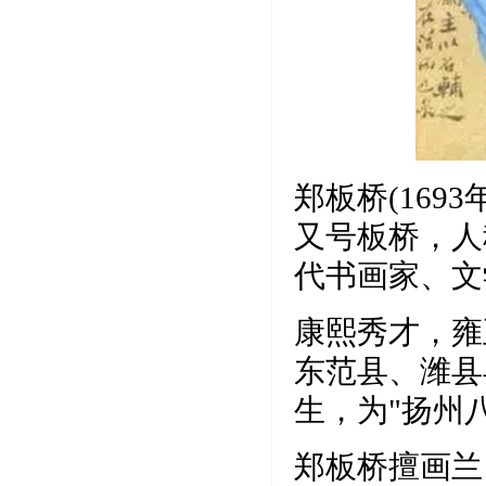
郑板桥(169
又号板桥，人
代书画家、文
康熙秀才，雍
东范县、潍县
生，为"扬州
郑板桥擅画兰