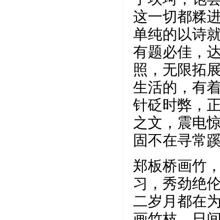
这一切都糅
单纯的以诗
有题必佳，达
照，无限拓
生活的，有
针砭时弊，正
之文，震电
固不在寻常蹊
郑板桥画竹，
习，秀劲绝伦
二岁月都在为
画竹枝，日