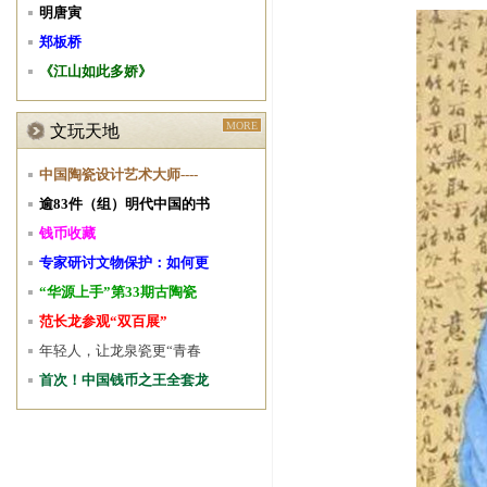
明唐寅
郑板桥
《江山如此多娇》
MORE
文玩天地
中国陶瓷设计艺术大师----
逾83件（组）明代中国的书
钱币收藏
专家研讨文物保护：如何更
“华源上手”第33期古陶瓷
范长龙参观“双百展”
年轻人，让龙泉瓷更“青春
首次！中国钱币之王全套龙