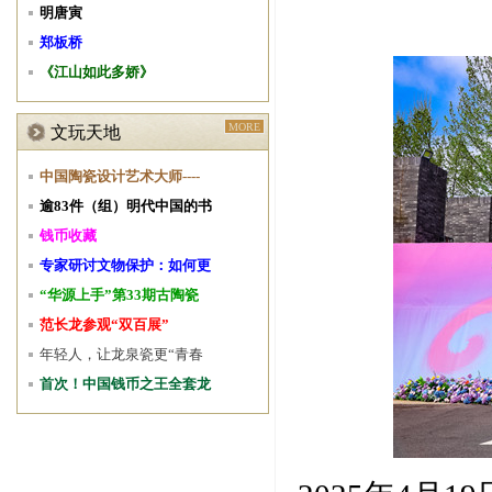
明唐寅
郑板桥
《江山如此多娇》
MORE
文玩天地
中国陶瓷设计艺术大师----
逾83件（组）明代中国的书
钱币收藏
专家研讨文物保护：如何更
“华源上手”第33期古陶瓷
范长龙参观“双百展”
年轻人，让龙泉瓷更“青春
首次！中国钱币之王全套龙