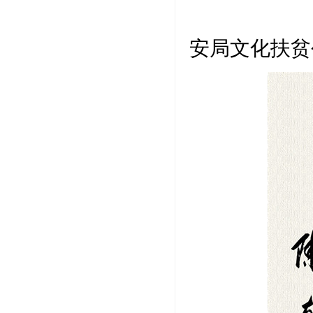
赴革
安局文化扶贫