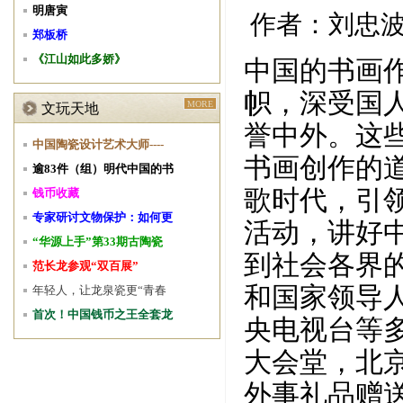
明唐寅
作者：刘忠
郑板桥
《江山如此多娇》
中国的书画
帜，深受国
MORE
文玩天地
誉中外。这
中国陶瓷设计艺术大师----
书画创作的
逾83件（组）明代中国的书
歌时代，引
钱币收藏
专家研讨文物保护：如何更
活动，讲好
“华源上手”第33期古陶瓷
到社会各界
范长龙参观“双百展”
和国家领导
年轻人，让龙泉瓷更“青春
首次！中国钱币之王全套龙
央电视台等
大会堂，北
外事礼品赠