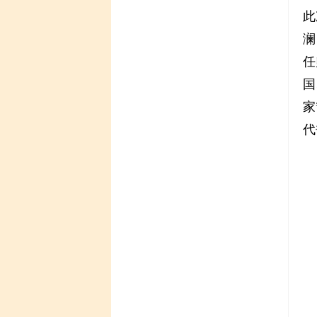
此
澜
任
国
家
代