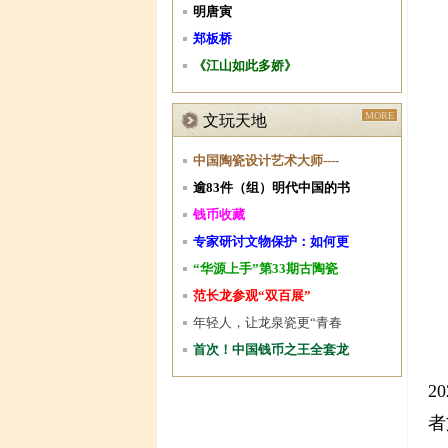
明唐寅
郑板桥
《江山如此多娇》
MORE
文玩天地
中国陶瓷设计艺术大师----
逾83件（组）明代中国的书
钱币收藏
专家研讨文物保护：如何更
“华源上手”第33期古陶瓷
范长龙参观“双百展”
年轻人，让龙泉瓷更“青春
首次！中国钱币之王全套龙
2
者