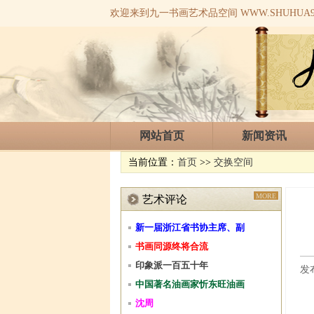
欢迎来到九一书画艺术品空间 WWW.SHUHUA91
网站首页
新闻资讯
当前位置：
首页
>>
交换空间
MORE
艺术评论
新一届浙江省书协主席、副
书画同源终将合流
印象派一百五十年
发布
中国著名油画家忻东旺油画
沈周