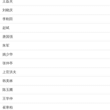
王磊夫
刘晓庆
李刚田
赵斌
唐国强
朱军
姚少华
张仲亭
上官洪夫
韩美林
陈玉圃
王学仲
崔寒柏