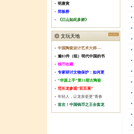
明唐寅
郑板桥
《江山如此多娇》
MORE
文玩天地
中国陶瓷设计艺术大师----
逾83件（组）明代中国的书
钱币收藏
专家研讨文物保护：如何更
“华源上手”第33期古陶瓷
范长龙参观“双百展”
年轻人，让龙泉瓷更“青春
首次！中国钱币之王全套龙