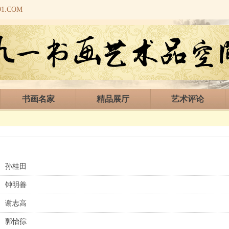
.COM
书画名家
精品展厅
艺术评论
孙桂田
钟明善
谢志高
郭怡孮