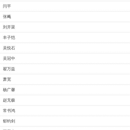
闫平
张飚
刘开渠
丰子恺
吴悦石
吴冠中
翟万益
萧宽
杨广馨
赵无极
常书鸿
郁钧剑