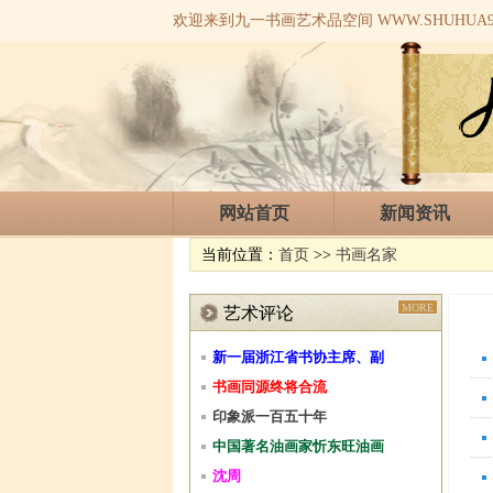
欢迎来到九一书画艺术品空间 WWW.SHUHUA91
网站首页
新闻资讯
当前位置：
首页
>>
书画名家
MORE
艺术评论
新一届浙江省书协主席、副
书画同源终将合流
印象派一百五十年
中国著名油画家忻东旺油画
沈周